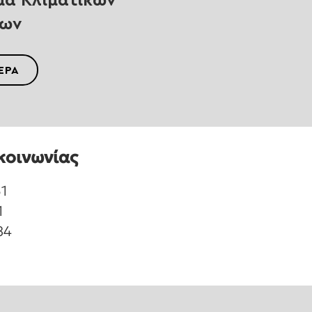
μα Κλιματικών
ρων
ΕΡΑ
κοινωνίας
1
1
84