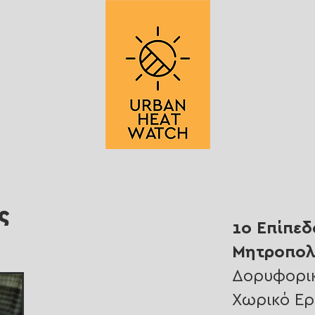
ς
1ο Επίπεδ
Μητροπολ
Δορυφορικ
Χωρικό Ε