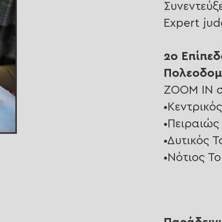
Συνεντεύξε
Expert ju
2ο Επίπεδ
Πολεοδομ
ZOOM IN σ
•Κεντρικό
•Πειραιώς
•Δυτικός 
•Νότιος Τ