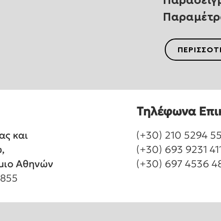
Παράδειγ
Παραμέτ
ΠΕΡΙΣΣΟΤ
Τηλέφωνα Επι
ας και
(+30) 210 5294 55
,
(+30) 693 9231 41
μιο Αθηνών
(+30) 697 4536 4
1855