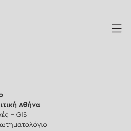
ο
ιτική Αθήνα
ές - GIS
ρωτηματολόγιο